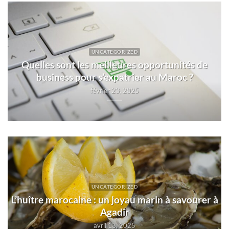
UNCATEGORIZED
Quelles sont les meilleures opportunités de
business pour s’expatrier au Maroc ?
février 23, 2025
UNCATEGORIZED
L’huître marocaine : un joyau marin à savourer à
Agadir
avril 13, 2025