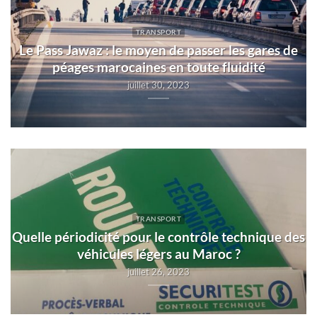
TRANSPORT
Le Pass Jawaz : le moyen de passer les gares de
péages marocaines en toute fluidité
juillet 30, 2023
TRANSPORT
Quelle périodicité pour le contrôle technique des
véhicules légers au Maroc ?
juillet 26, 2023