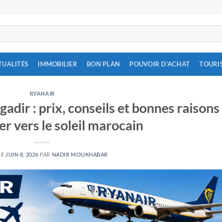
TUALITÉS
IMMOBILIER
BON PLAN
POUVOIR D’ACHAT
TOURI
RYANAIR
adir : prix, conseils et bonnes raisons
er vers le soleil marocain
LE
JUIN 8, 2026
PAR
NADIR MOUKHABAR