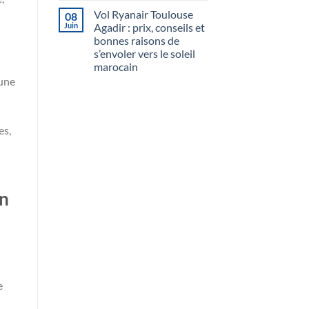
Vol Ryanair Toulouse
08
Juin
Agadir : prix, conseils et
bonnes raisons de
s’envoler vers le soleil
marocain
 une
es,
un
e