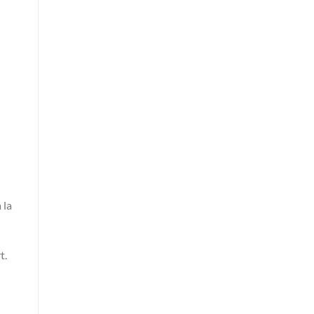
 la
t.