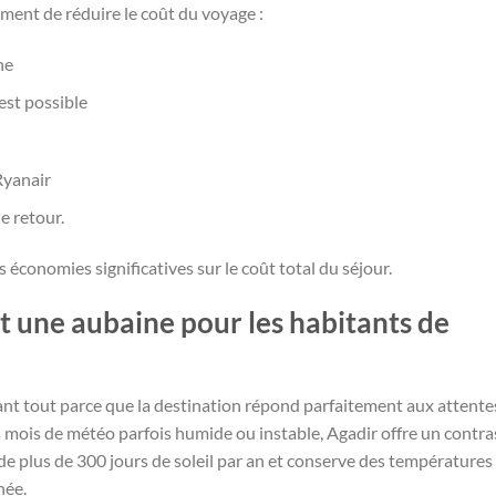
ent de réduire le coût du voyage :
ne
 est possible
Ryanair
de retour.
économies significatives sur le coût total du séjour.
st une aubaine pour les habitants de
avant tout parce que la destination répond parfaitement aux attente
s mois de météo parfois humide ou instable, Agadir offre un contra
 de plus de 300 jours de soleil par an et conserve des températures
née.