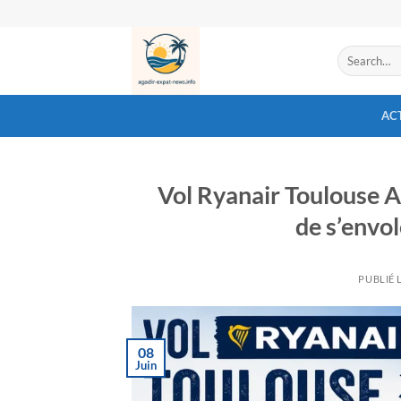
Passer
au
contenu
AC
Vol Ryanair Toulouse Ag
de s’envol
PUBLIÉ 
08
Juin