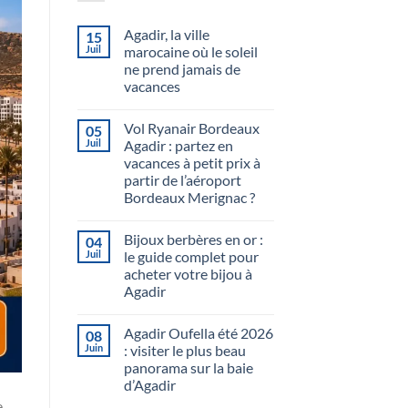
Agadir, la ville
15
Juil
marocaine où le soleil
ne prend jamais de
vacances
Vol Ryanair Bordeaux
05
Juil
Agadir : partez en
vacances à petit prix à
partir de l’aéroport
Bordeaux Merignac ?
Bijoux berbères en or :
04
Juil
le guide complet pour
acheter votre bijou à
Agadir
Agadir Oufella été 2026
08
Juin
: visiter le plus beau
panorama sur la baie
d’Agadir
,